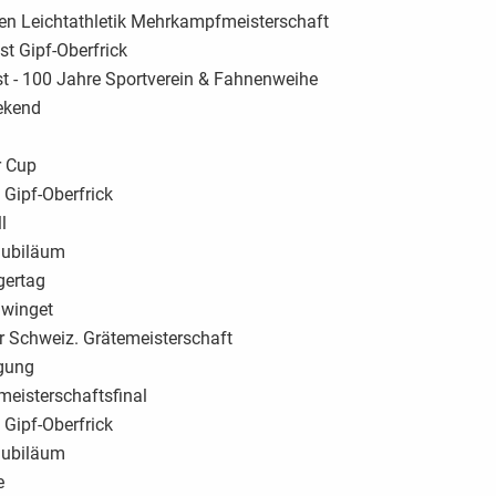
en Leichtathletik Mehrkampfmeisterschaft
st Gipf-Oberfrick
t - 100 Jahre Sportverein & Fahnenweihe
ekend
r Cup
 Gipf-Oberfrick
l
Jubiläum
gertag
hwinget
 Schweiz. Grätemeisterschaft
gung
meisterschaftsfinal
 Gipf-Oberfrick
Jubiläum
e