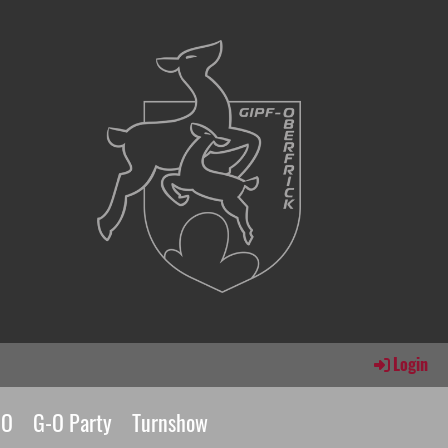
Login
GO
G-O Party
Turnshow