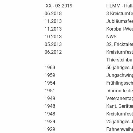
XX - 03.2019
HLMM - Hall
06.2018
3-Kreisturnfe
11.2013
Jubiäumsfes
11.2013
Korbball-We
10.2013
NWS
05.2013
32. Fricktale
06.2012
Kreisturnfest
Thiersteinbal
1963
50-jähriges 
1959
Jungschwin
1954
Frühlingssc
1951
Vorrunde der
1949
Veteranenta
1948
Kant. Geräte
1948
Kreisturnfest
1939
25-jähriges 
1929
Fahnenweih