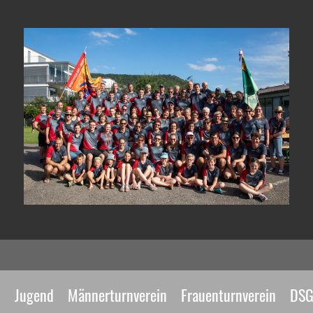
n
Jugend
Männerturnverein
Frauenturnverein
DS